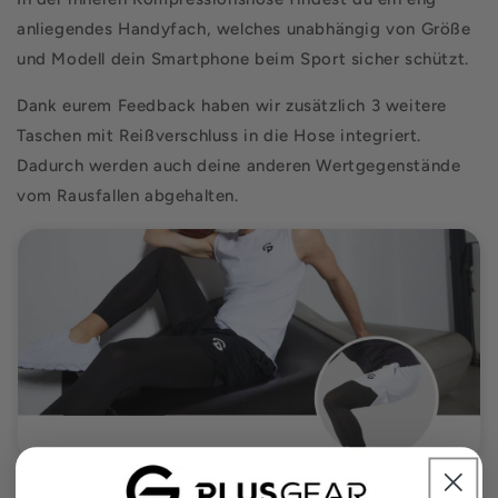
anliegendes Handyfach, welches unabhängig von Größe
und Modell dein Smartphone beim Sport sicher schützt.
Dank eurem Feedback haben wir zusätzlich 3 weitere
Taschen mit Reißverschluss in die Hose integriert.
Dadurch werden auch deine anderen Wertgegenstände
vom Rausfallen abgehalten.