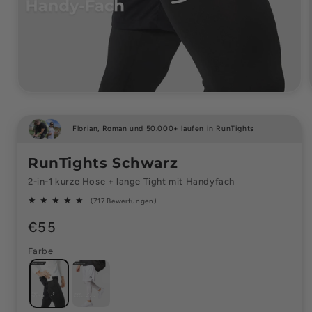
Florian, Roman und 50.000+ laufen in RunTights
RunTights Schwarz
2-in-1 kurze Hose + lange Tight mit Handyfach
717
(717 Bewertungen)
totaal
Normale
€55
aantal
prijs
recensies
Farbe