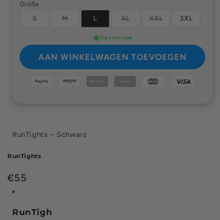
Größe
Variant
Variant
Variant
Variant
S
M
L
XL
XXL
3XL
uitverkocht
uitverkocht
uitverkocht
uitverkocht
of
of
of
of
niet
niet
Op voorraad
niet
niet
beschikbaar
beschikbaar
beschikbaar
beschikbaar
AAN WINKELWAGEN TOEVOEGEN
RunTights – Schwarz
RunTights
Normale
€55
prijs
RunTigh