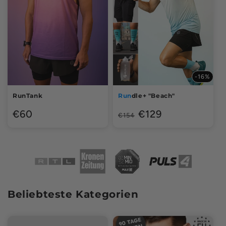
-16%
RunTank
Run
dle+ "Beach"
Normale
Normale
Aanbiedingsprijs
€60
€129
€154
prijs
prijs
Beliebteste Kategorien