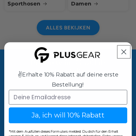
Sporthosen
Damen
ALLES BEKIJKEN
Produkte im PlusClub
mitgestalten
✌️Erhalte 10% Rabatt auf deine erste
Bestellung!
Deine Chance, neue Produkte zu testen und mit
deinen Ideen mitzuentwickeln! Alle PlusGear
Produkte entspringen unserer Community aus
30.000+ Sportler:innen.
Ja, ich will 10% Rabatt
E‑mail
*Mit dem Ausfüllen dieses Formulars meldest Du dich für den Erhalt