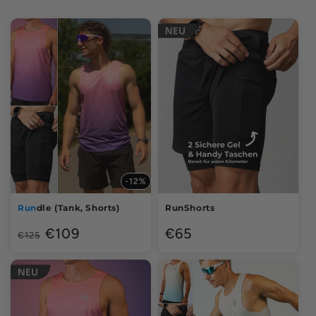
-12%
Run
dle (Tank, Shorts)
RunShorts
Normale
Aanbiedingsprijs
Normale
€109
€65
€125
prijs
prijs