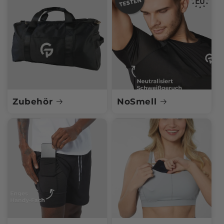
Zubehör
NoSmell