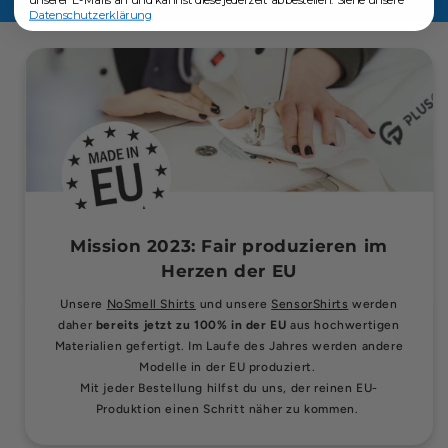
unserer E-Mails an und kannst diese jederzeit abbestellen. Siehe unsere
Datenschutzerklärung
Mission 2023: Fair produzieren im
Herzen der EU
Unsere
NoSmell Shirts
und unsere
SensorShirts
werden
daher
bereits jetzt zu 100% in der EU
aus hochwertigen
Materialien gefertigt. Im Laufe des Jahres werden andere
Modelle in der EU produziert.
Mit jeder Bestellung hilfst du uns, der reinen EU-
Produktion einen Schritt näher zu kommen.