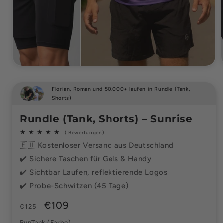
Florian, Roman und 50.000+ laufen in Rundle (Tank,
Shorts)
Rundle (Tank, Shorts) – Sunrise
Bewertungen
( Bewertungen)
insgesamt
🇪🇺 Kostenloser Versand aus Deutschland
✔️ Sichere Taschen für Gels & Handy
✔️ Sichtbar Laufen, reflektierende Logos
✔️ Probe-Schwitzen (45 Tage)
Normaler
Verkaufspreis
€109
€125
Preis
RunTank (Farbe)