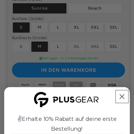
Sunrise
Beach
RunTank (Größe)
S
M
L
XL
XXL
3XL
RunShorts (Größe)
Variante
Variante
Variante
S
M
L
XL
XXL
3XL
ausverkauft
ausverkauft
ausverkauft
oder
oder
oder
nicht
Auf Lager - in 1-3 Werktagen bei dir
nicht
nicht
verfügbar
verfügbar
verfügbar
IN DEN WARENKORB
✌️Erhalte 10% Rabatt auf deine erste
Bestellung!